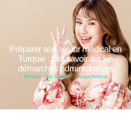
Préparer son séjour médical en
Turquie : tout savoir sur les
démarches administratives
Renaud
mai 5, 2025
Voyage médical