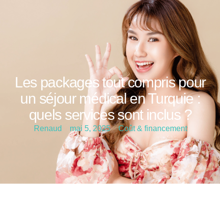
Les packages tout compris pour
un séjour médical en Turquie :
quels services sont inclus ?
Renaud
mai 5, 2025
Coût & financement