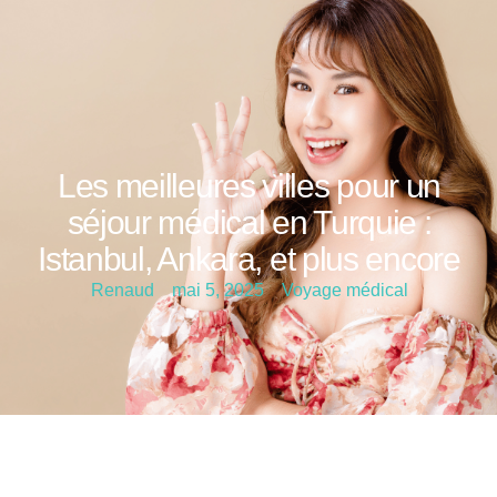
Les meilleures villes pour un
séjour médical en Turquie :
Istanbul, Ankara, et plus encore
Renaud
mai 5, 2025
Voyage médical