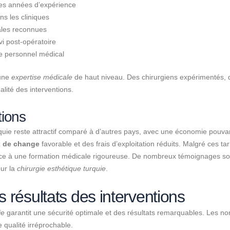
des années d’expérience
s les cliniques
nales reconnues
ivi post-opératoire
e personnel médical
 une
expertise médicale
de haut niveau. Des chirurgiens expérimentés,
alité des interventions.
tions
quie reste attractif comparé à d’autres pays, avec une économie pouva
x de change
favorable et des frais d’exploitation réduits. Malgré ces tari
ce à une formation médicale rigoureuse. De nombreux témoignages soul
our la
chirurgie esthétique turquie
.
es résultats des interventions
ie
garantit une sécurité optimale et des résultats remarquables. Les no
 qualité irréprochable.