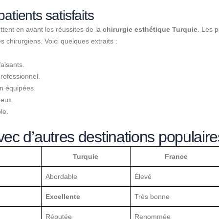
tients satisfaits
tent en avant les réussites de la
chirurgie esthétique Turquie
. Les 
es chirurgiens. Voici quelques extraits :
faisants.
rofessionnel.
n équipées.
reux.
le.
c d’autres destinations populaire
Turquie
France
Abordable
Élevé
Excellente
Très bonne
Réputée
Renommée