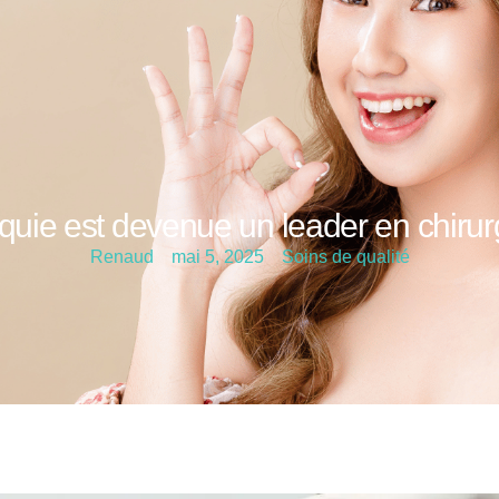
quie est devenue un leader en chirur
Renaud
mai 5, 2025
Soins de qualité