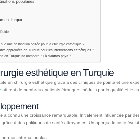
inations populaires
que en Turquie
décider
enue une destination prisée pour la chirurgie esthétique ?
ité appliquées en Turquie pour les interventions esthétiques ?
ns en Turquie se compare-t-il à d’autres pays ?
irurgie esthétique en Turquie
ble en chirurgie esthétique grâce à des cliniques de pointe et une exp
e
attirent de nombreux patients étrangers, séduits par la qualité et le co
veloppement
ie
a connu une croissance remarquable. Initialement influencée par de
 grâce à des politiques de santé attrayantes. Un aperçu de cette évolut
 normes internationales